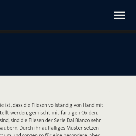
e ist, dass die Fliesen vollständig von Hand mit
llt werden, gemischt mit farbigen Oxiden.
d, sind die Fliesen der Serie Dal Bianco sehr
säubern. Durch ihr auffälliges Muster setzen
Raum und sorgen so für eine besondere, aber