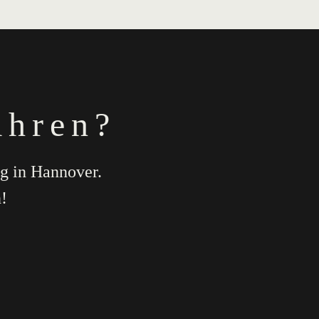
ahren?
ng in Hannover.
!