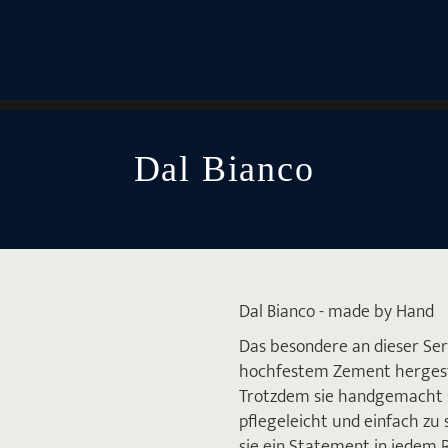
Dal Bianco
Dal Bianco - made by Hand
Das besondere an dieser Seri
hochfestem Zement hergeste
Trotzdem sie handgemacht sin
pflegeleicht und einfach zu 
sie ein Statement in jedem 