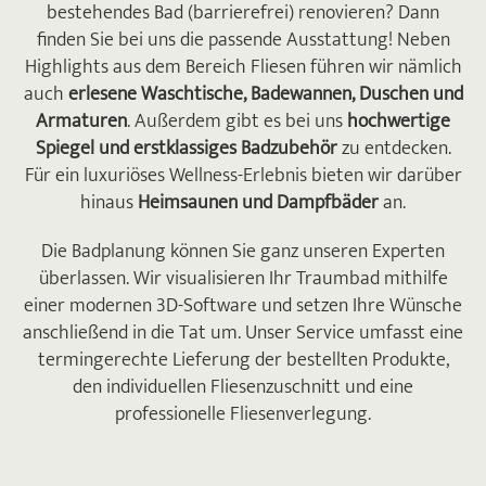
bestehendes Bad (barrierefrei) renovieren? Dann

finden Sie bei uns die passende Ausstattung! Neben
NICK HAHN
Highlights aus dem Bereich Fliesen führen wir nämlich
Die Fliesenausstellung von Krüger
auch
erlesene Waschtische, Badewannen, Duschen und
Hannover ist für alle Bauherren ein Muss!
Armaturen
. Außerdem gibt es bei uns
hochwertige
Wir waren überwältigt von der riesigen
Spiegel und erstklassiges Badzubehör
zu entdecken.
Auswahl an Fliesen für jeden Wohnbereich
Für ein luxuriöses Wellness-Erlebnis bieten wir darüber
und konnten uns erste Inspirationen holen.
hinaus
Heimsaunen und Dampfbäder
an.
Wir kommen auf jeden Fall wieder!
Die Badplanung können Sie ganz unseren Experten

überlassen. Wir visualisieren Ihr Traumbad mithilfe
einer modernen 3D-Software und setzen Ihre Wünsche
anschließend in die Tat um. Unser Service umfasst eine
termingerechte Lieferung der bestellten Produkte,
den individuellen Fliesenzuschnitt und eine
professionelle Fliesenverlegung.