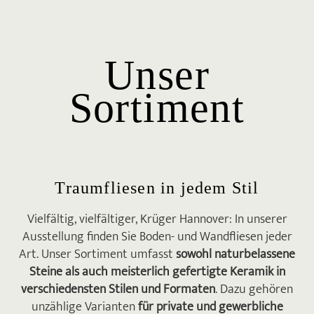
Klare Weiterempfehlung.

MANUEL BAUER
Unser
Hier weiß man was eine gute Beratung
ausmacht! Meine Frau und ich haben online
Sortiment
einen Beratungstermin vereinbart, da wir
auf der Suche nach passenden Natursteinen
für unsere Terrasse waren. (…) Man merkt,
Krüger Hannover liegt die Zufriedenheit
seiner Kunden wirklich am Herzen.
Traumfliesen in jedem Stil

Vielfältig, vielfältiger, Krüger Hannover: In unserer
ANGELINA SCHMID
Ausstellung finden Sie Boden- und Wandfliesen jeder
Ich habe kürzlich meine Traumfliesen bei
Art. Unser Sortiment umfasst
sowohl naturbelassene
Krüger Hannover bestellt und sie sind heute
Steine als auch meisterlich gefertigte Keramik in
angekommen. Mit der Bestellung hat alles
verschiedensten Stilen und Formaten
. Dazu gehören
reibungslos geklappt und meine neuen
unzählige Varianten
für private und gewerbliche
Fliesen kamen wie versprochen pünktlich