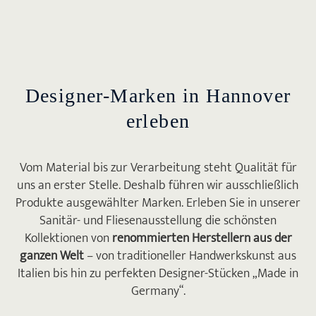
wurden nicht enttäuscht! Die Ausstellung ist
wirklich schön und wir konnten uns eine
Menge Inspirationen holen.

Designer-Marken in Hannover
HANNAH MERTENS
Die Fliesenausstellung von Krüger
erleben
Hannover ist für alle Bauherren ein Muss!
Wir waren überwältigt von der riesigen
Vom Material bis zur Verarbeitung steht Qualität für
Auswahl an Fliesen für jeden Wohnbereich
uns an erster Stelle. Deshalb führen wir ausschließlich
und konnten uns erste Inspirationen holen.
Produkte ausgewählter Marken. Erleben Sie in unserer
Wir kommen auf jeden Fall wieder!
Sanitär- und Fliesenausstellung die schönsten

Kollektionen von
renommierten Herstellern aus der
MONICA NELL
ganzen Welt
– von traditioneller Handwerkskunst aus
Super freundliche Mitarbeiter! Wir haben
Italien bis hin zu perfekten Designer-Stücken „Made in
Fliesen von Krüger Hannover in unserem
Germany“.
Badezimmer verlegt und sind super