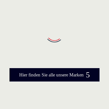
zufrieden mit dem Ergebnis. Da hat sich die
Beratung vorab gelohnt.

LOUIS MÜLLER
Wir haben den Badplanungs-Service in
Anspruch genommen uns sind mehr als
zufrieden. Nachdem wir ganz einfach
Online einen Termin vereinbart haben,
konnten wir vor Ort mit einem Fachmann
unsere Vorstellungen Besprechen und
freuen uns jetzt schon auf unser neues
5
Badezimmer.
Hier finden Sie alle unsere Marken

DARIO PFEIFFER
Wir haben bei Krüger Hannover unsere
Traumfliesen für unsere Küche gefunden
und sind jeden Tag aufs Neue begeistert!