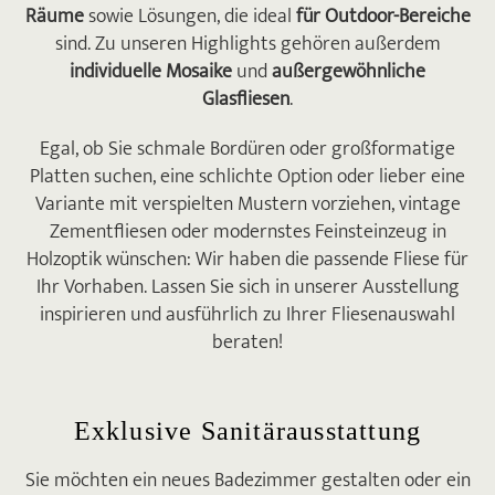
Räume
sowie Lösungen, die ideal
für Outdoor-Bereiche
an. Gerne wieder.
sind. Zu unseren Highlights gehören außerdem

individuelle Mosaike
und
außergewöhnliche
Glasfliesen
.
DORA HERMANN
Mein Mann und ich haben uns gestern
Egal, ob Sie schmale Bordüren oder großformatige
etwas in der Ausstellung umgesehen.
Platten suchen, eine schlichte Option oder lieber eine
Eigentlich wollten wir nur ein bisschen
Variante mit verspielten Mustern vorziehen, vintage
Inspiration gewinnen, jetzt bin ich mir aber
Zementfliesen oder modernstes Feinsteinzeug in
ziemlich sicher Fliesen von Krüger
Holzoptik wünschen: Wir haben die passende Fliese für
Hannover zu kaufen. Die Ausstellung war
Ihr Vorhaben. Lassen Sie sich in unserer Ausstellung
echt Spitze!
inspirieren und ausführlich zu Ihrer Fliesenauswahl

beraten!
MARC MENDEL
Ich bin Fliesenleger und habe die Fliesen in
Betonoptik selbst verlegt. Ich bin begeistert
Exklusive Sanitärausstattung
von der Qualität und meine Kunden hat das
Sie möchten ein neues Badezimmer gestalten oder ein
Endergebnis auch voll überzeugt.